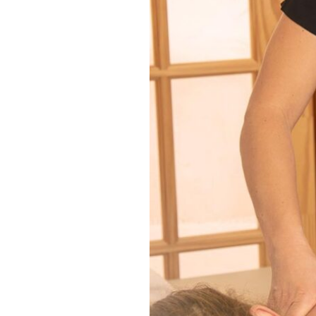
En
Fr