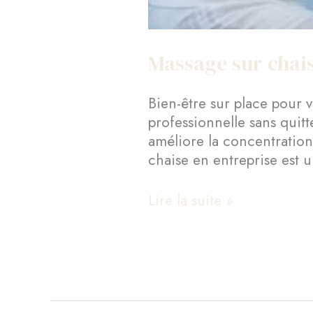
Massage sur chais
Bien-être sur place pour
professionnelle sans quitt
améliore la concentratio
chaise en entreprise est u
Massage
Lire la suite »
sur
chaise
en
entreprise