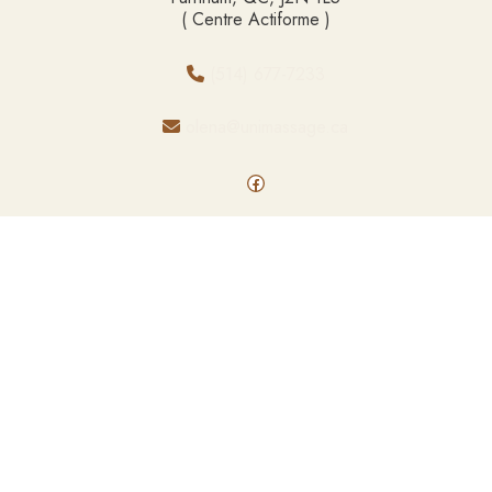
( Centre Actiforme )
(514) 677-7233
olena@unimassage.ca
Facebook
©
2026 UniMassage