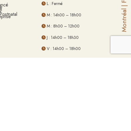
L : Fermé
ancé
|
ge
m
Montréal
r
Postnatal
M : 14h00 – 18h00
eprise
M : 8h00 – 12h00
J : 14h00 – 18h30
V : 14h00 – 18h00
S : 8h00 – 12h00
D : Fermé
Vie privée
| Propulsé par
Dynamic-Arts