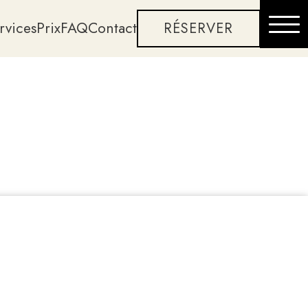
rvices
Prix
FAQ
Contact
Fr
RÉSERVER
Massage en profondeur
L’expérience UniMassage