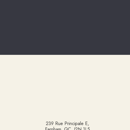
239 Rue Principale E,
Farnham, QC, J2N 1L5