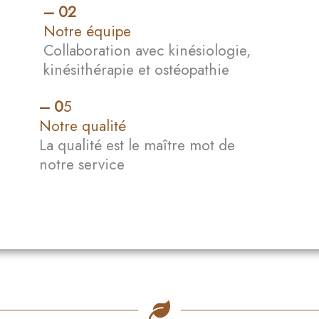
À PROPOS
– 02​
Notre équipe
MONTRÉAL
Collaboration avec kinésiologie,
kinésithérapie et ostéopathie
FARNHAM
RÉSERVER
– 0
5
Notre qualité
La qualité est le maître mot de
notre service