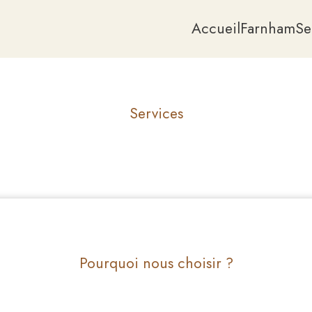
Accueil
Farnham
Se
Services
ActiMaman – Massage Signature
Prénatal et Postnatal
Massage sur chaise en entreprise
Pourquoi nous choisir ?
ACCUEIL